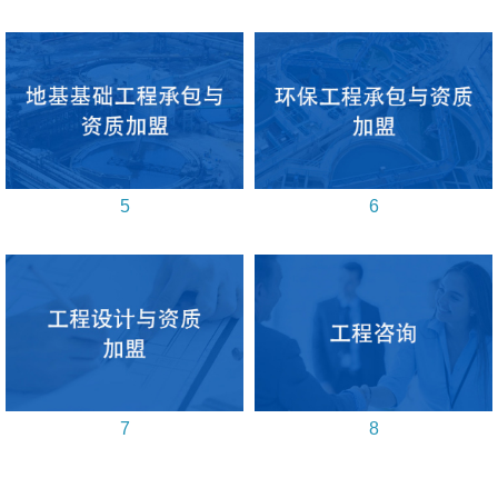
5
6
7
8