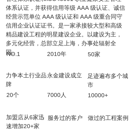
体系认证，并获得信用等级 AAA 级认证、诚信
经营示范单位 AAA 级认证和 AAA 级重合同守
信用企业认证证书。是一家承接较大型和高级
精品建设工程的明星建设企业。以建设为主，
多元化经营，总部立足上海，办事处辐射全
国。
NO.1
2010年
50家
力争本土行业品
永金建设成立
足迹遍布多个城
牌
市
20个
7000人
10000+
加盟店从6家迅
服务过的客户
做过的工程案例
速增加20+家