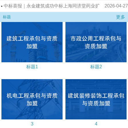
建厂房项目装修工程二期（冷链工程）
中标喜报｜永金建筑成功中标上海农场供沪保障
2026-04-27
更多
中心配套增项工程
标题
标题1
标题2
3
4