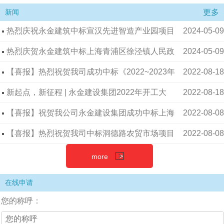
更多
新闻
热烈庆祝永金建筑中标宣汉先进智造产业园项目
2024-05-09
办公楼装修工程项目
热烈庆贺永金建筑中标上海青浦区徐泾镇人民政
2024-05-09
府2023年徐泾镇大分流点位维修工程
【喜报】热烈祝贺我司成功中标《2022~2023年
2022-08-18
度昆山奥莱改造工程》项目！
新起点，新征程 | 永金建设集团2022年开工大
2022-08-18
吉！
【喜报】祝贺我公司永金建设集团成功中标上海
2022-08-08
某大学项目！
【喜报】热烈祝贺我司中标洞德路农贸市场项目
2022-08-08
MORE >
more
在线申请
您的称呼：